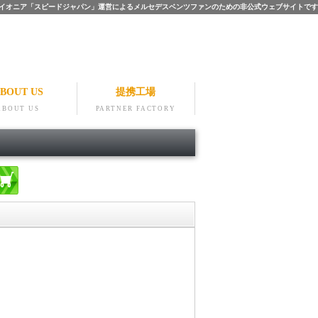
ツのパイオニア「スピードジャパン」運営によるメルセデスベンツファンのための非公式ウェブサイトです
BOUT US
提携工場
ABOUT US
PARTNER FACTORY