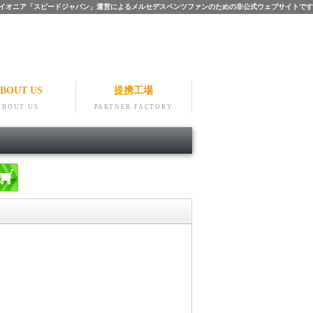
ツのパイオニア「スピードジャパン」運営によるメルセデスベンツファンのための非公式ウェブサイトです
BOUT US
提携工場
ABOUT US
PARTNER FACTORY