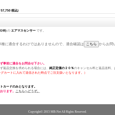
57,750 税込)
0248)
の
エアマスセンサー
です。
 の全ての車種に適合するわけではありませんので、適合確認は
からお問
ず事前に適合をお問合せ下さい。
ず返品交換を求められる場合には、
純正定価の２０％
のキャンセル料と返品送料、
ングカートに入れて送信された時点でご注文扱いとなります。）
トカードのみとなります。
おります。
こちらへどうぞ。
Copyright© 2015
MB-Net
All Rights Reserved.