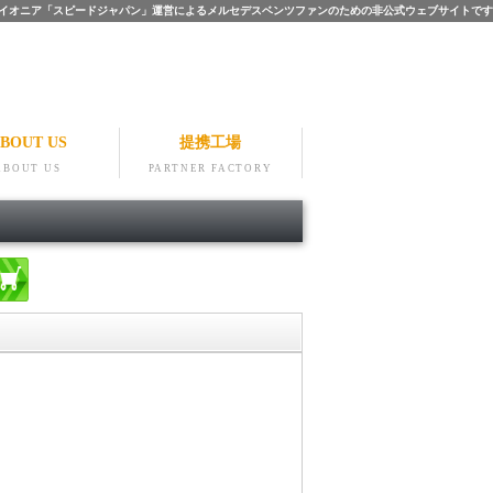
ツのパイオニア「スピードジャパン」運営によるメルセデスベンツファンのための非公式ウェブサイトです
BOUT US
提携工場
ABOUT US
PARTNER FACTORY