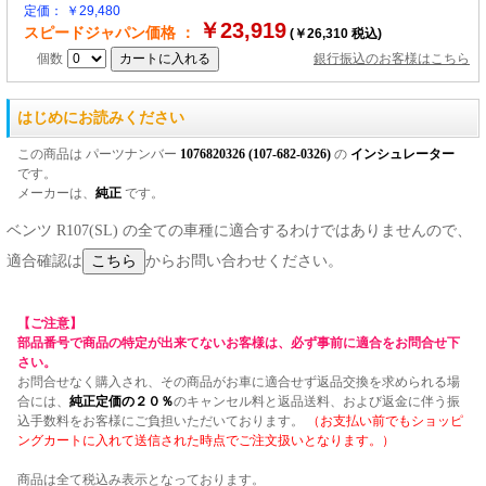
定価： ￥29,480
￥23,919
スピードジャパン価格 ：
(￥26,310 税込)
個数
銀行振込のお客様はこちら
はじめにお読みください
この商品は パーツナンバー
1076820326 (107-682-0326)
の
インシュレーター
です。
メーカーは、
純正
です。
ベンツ R107(SL) の全ての車種に適合するわけではありませんので、
適合確認は
からお問い合わせください。
【ご注意】
部品番号で商品の特定が出来てないお客様は、必ず事前に適合をお問合せ下
さい。
お問合せなく購入され、その商品がお車に適合せず返品交換を求められる場
合には、
純正定価の２０％
のキャンセル料と返品送料、および返金に伴う振
込手数料をお客様にご負担いただいております。
（お支払い前でもショッピ
ングカートに入れて送信された時点でご注文扱いとなります。）
商品は全て税込み表示となっております。