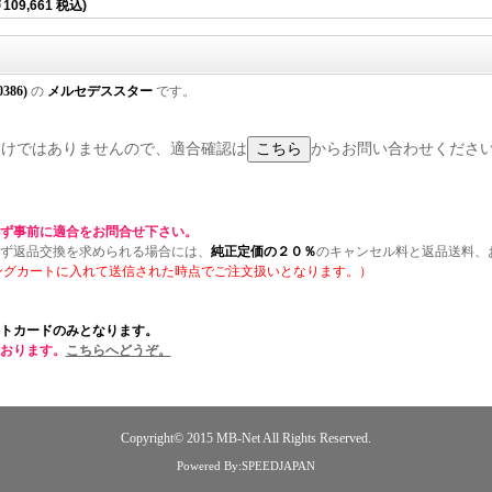
109,661 税込)
0386)
の
メルセデススター
です。
するわけではありませんので、適合確認は
からお問い合わせくださ
ず事前に適合をお問合せ下さい。
ず返品交換を求められる場合には、
純正定価の２０％
のキャンセル料と返品送料、
ングカートに入れて送信された時点でご注文扱いとなります。）
トカードのみとなります。
おります。
こちらへどうぞ。
Copyright© 2015
MB-Net
All Rights Reserved.
Powered By:SPEEDJAPAN