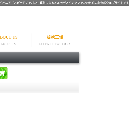
ツのパイオニア「スピードジャパン」運営によるメルセデスベンツファンのための非公式ウェブサイトです
BOUT US
提携工場
ABOUT US
PARTNER FACTORY