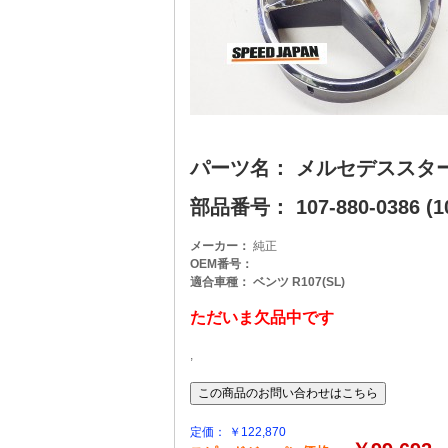
パーツ名： メルセデススタ
部品番号： 107-880-0386 (10
メーカー：
純正
OEM番号：
適合車種： ベンツ R107(SL)
ただいま欠品中です
,
定価： ￥122,870