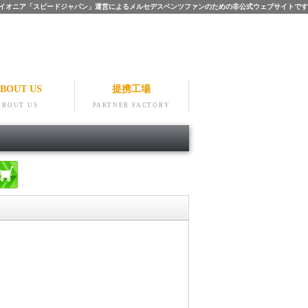
ツのパイオニア「スピードジャパン」運営によるメルセデスベンツファンのための非公式ウェブサイトです
BOUT US
提携工場
ABOUT US
PARTNER FACTORY