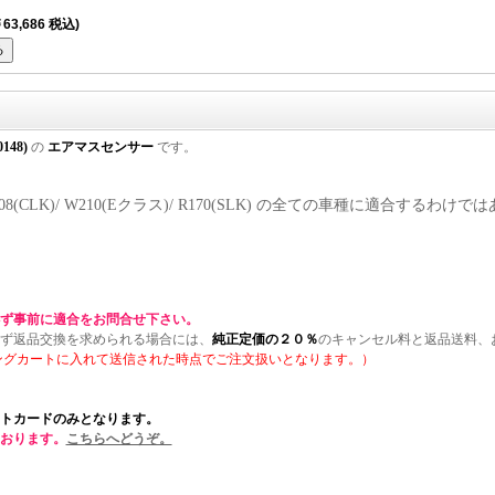
63,686 税込)
0148)
の
エアマスセンサー
です。
 W208(CLK)/ W210(Eクラス)/ R170(SLK) の全ての車種に適合す
ず事前に適合をお問合せ下さい。
ず返品交換を求められる場合には、
純正定価の２０％
のキャンセル料と返品送料、
ングカートに入れて送信された時点でご注文扱いとなります。）
トカードのみとなります。
おります。
こちらへどうぞ。