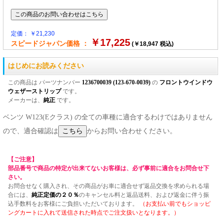
定価： ￥21,230
￥17,225
スピードジャパン価格 ：
(￥18,947 税込)
はじめにお読みください
この商品は パーツナンバー
1236700039 (123-670-0039)
の
フロントウインドウ
ウェザーストリップ
です。
メーカーは、
純正
です。
ベンツ W123(Eクラス) の全ての車種に適合するわけではありません
ので、適合確認は
からお問い合わせください。
【ご注意】
部品番号で商品の特定が出来てないお客様は、必ず事前に適合をお問合せ下
さい。
お問合せなく購入され、その商品がお車に適合せず返品交換を求められる場
合には、
純正定価の２０％
のキャンセル料と返品送料、および返金に伴う振
込手数料をお客様にご負担いただいております。
（お支払い前でもショッピ
ングカートに入れて送信された時点でご注文扱いとなります。）