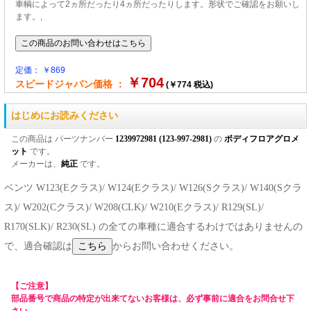
車輌によって2ヵ所だったり4ヵ所だったりします。形状でご確認をお願いし
ます。,
定価： ￥869
￥704
スピードジャパン価格 ：
(￥774 税込)
はじめにお読みください
この商品は パーツナンバー
1239972981 (123-997-2981)
の
ボディフロアグロメ
ット
です。
メーカーは、
純正
です。
ベンツ W123(Eクラス)/ W124(Eクラス)/ W126(Sクラス)/ W140(Sクラ
ス)/ W202(Cクラス)/ W208(CLK)/ W210(Eクラス)/ R129(SL)/
R170(SLK)/ R230(SL) の全ての車種に適合するわけではありませんの
で、適合確認は
からお問い合わせください。
【ご注意】
部品番号で商品の特定が出来てないお客様は、必ず事前に適合をお問合せ下