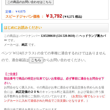
定価： ￥4,675
￥3,792
スピードジャパン価格 ：
(￥4,171 税込)
はじめにお読みください
この商品は パーツナンバー
1245280610 (124-528-0610)
の
ヘッドランプ裏カバ
ー
です。
メーカーは、
純正
です。
ベンツ W124(Eクラス) の全ての車種に適合するわけではありません
ので、適合確認は
からお問い合わせください。
【ご注意】
部品番号で商品の特定が出来てないお客様は、必ず事前に適合をお問合せ下
さい。
お問合せなく購入され、その商品がお車に適合せず返品交換を求められる場
合には、
純正定価の２０％
のキャンセル料と返品送料、および返金に伴う振
込手数料をお客様にご負担いただいております。
（お支払い前でもショッピ
ングカートに入れて送信された時点でご注文扱いとなります。）
商品は全て税込み表示となっております。