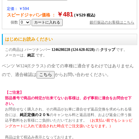
定価： ￥594
￥481
スピードジャパン価格 ：
(￥529 税込)
個数
銀行振込のお客様はこちら
はじめにお読みください
この商品は パーツナンバー
1246280228 (124-628-0228)
の
クリップ
です。
メーカーは、
純正
です。
ベンツ W124(Eクラス) の全ての車種に適合するわけではありません
ので、適合確認は
からお問い合わせください。
【ご注意】
部品番号で商品の特定が出来てないお客様は、必ず事前に適合をお問合せ下
さい。
お問合せなく購入され、その商品がお車に適合せず返品交換を求められる場
合には、
純正定価の２０％
のキャンセル料と返品送料、および返金に伴う振
込手数料をお客様にご負担いただいております。
（お支払い前でもショッピ
ングカートに入れて送信された時点でご注文扱いとなります。）
商品は全て税込み表示となっております。