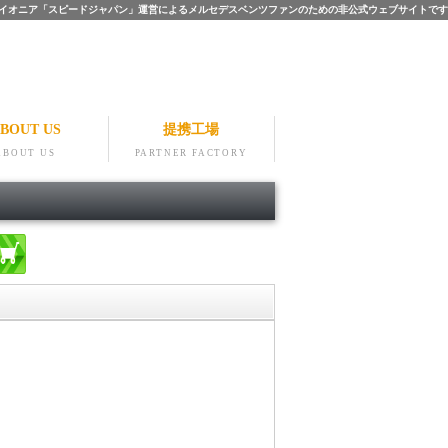
ツのパイオニア「スピードジャパン」運営によるメルセデスベンツファンのための非公式ウェブサイトです
BOUT US
提携工場
ABOUT US
PARTNER FACTORY