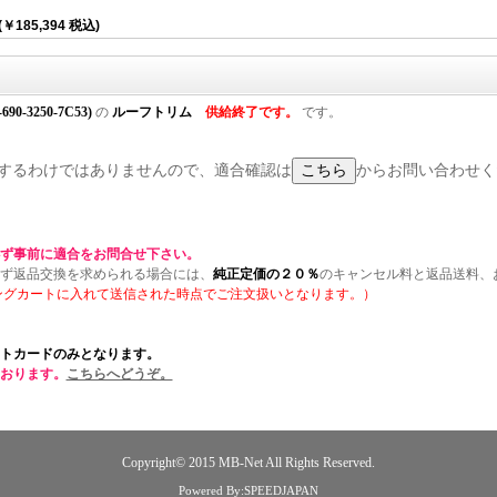
(￥185,394 税込)
-690-3250-7C53)
の
ルーフトリム
供給終了です。
です。
に適合するわけではありませんので、適合確認は
からお問い合わせく
ず事前に適合をお問合せ下さい。
ず返品交換を求められる場合には、
純正定価の２０％
のキャンセル料と返品送料、
ングカートに入れて送信された時点でご注文扱いとなります。）
トカードのみとなります。
おります。
こちらへどうぞ。
Copyright© 2015
MB-Net
All Rights Reserved.
Powered By:SPEEDJAPAN