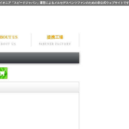
ツのパイオニア「スピードジャパン」運営によるメルセデスベンツファンのための非公式ウェブサイトです
BOUT US
提携工場
ABOUT US
PARTNER FACTORY