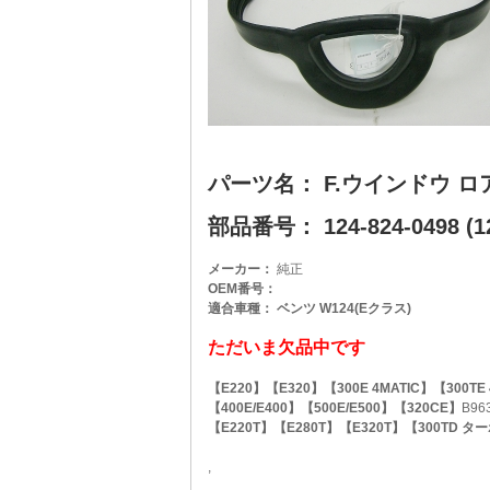
パーツ名： F.ウインドウ 
部品番号： 124-824-0498 (12
メーカー：
純正
OEM番号：
適合車種： ベンツ W124(Eクラス)
ただいま欠品中です
【E220】【E320】【300E 4MATIC】【300TE 
【400E/E400】【500E/E500】【320CE】
B96
【E220T】【E280T】【E320T】【300TD タ
,