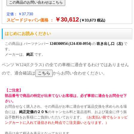
定価： ￥37,730
￥30,612
スピードジャパン価格 ：
(￥33,673 税込)
はじめにお読みください
この商品は パーツナンバー
1248300954 (124-830-0954)
の
吹き出し口（左)
で
す。
メーカーは、
純正
です。
ベンツ W124(Eクラス) の全ての車種に適合するわけではありません
ので、適合確認は
からお問い合わせください。
【ご注意】
部品番号で商品の特定が出来てないお客様は、必ず事前に適合をお問合せ下
さい。
お問合せなく購入され、その商品がお車に適合せず返品交換を求められる場
合には、
純正定価の２０％
のキャンセル料と返品送料、および返金に伴う振
込手数料をお客様にご負担いただいております。
（お支払い前でもショッピ
ングカートに入れて送信された時点でご注文扱いとなります。）
商品は全て税込み表示となっております。