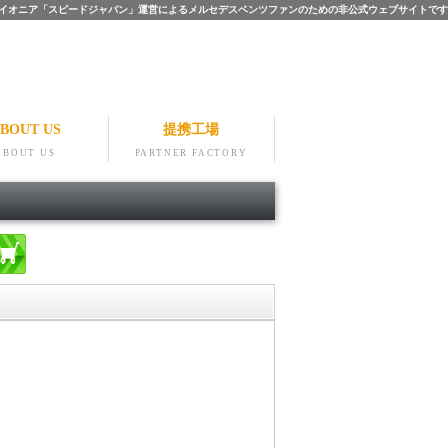
ツのパイオニア「スピードジャパン」運営によるメルセデスベンツファンのための非公式ウェブサイトです
BOUT US
提携工場
ABOUT US
PARTNER FACTORY