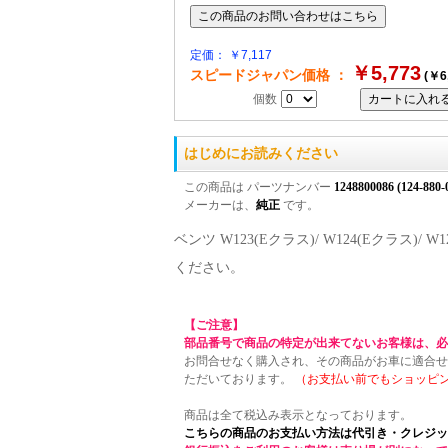
定価： ￥7,117
￥5,773
スピードジャパン価格 ：
(￥6
個数
はじめにお読みください
この商品は パーツナンバー
1248800086 (124-880-
メーカーは、
純正
です。
ベンツ W123(Eクラス)/ W124(Eクラス)
ください。
【ご注意】
部品番号で商品の特定が出来てないお客様は、必
お問合せなく購入され、その商品がお車に適合せ
ただいております。
（お支払い前でもショッピ
商品は全て税込み表示となっております。
こちらの商品のお支払い方法は代引き・クレジッ