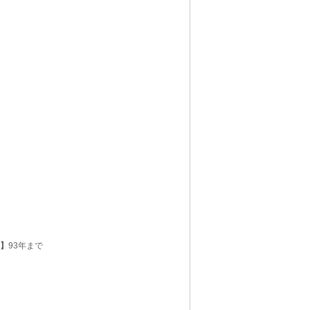
C】
93年まで