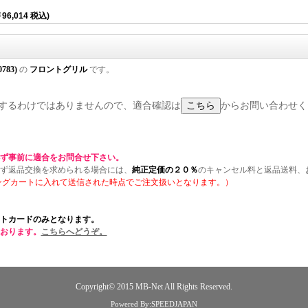
96,014 税込)
0783)
の
フロントグリル
です。
に適合するわけではありませんので、適合確認は
からお問い合わせく
ず事前に適合をお問合せ下さい。
ず返品交換を求められる場合には、
純正定価の２０％
のキャンセル料と返品送料、
ングカートに入れて送信された時点でご注文扱いとなります。）
トカードのみとなります。
おります。
こちらへどうぞ。
Copyright© 2015
MB-Net
All Rights Reserved.
Powered By:SPEEDJAPAN