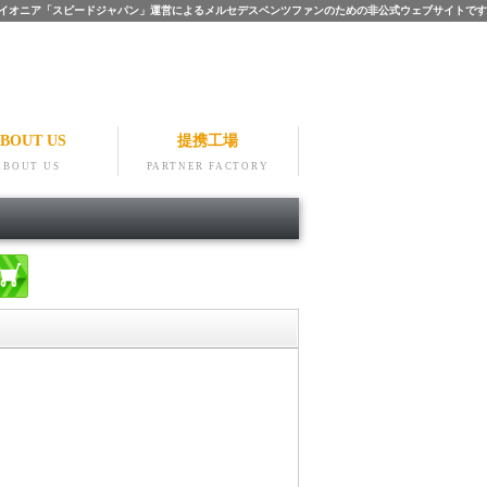
ツのパイオニア「スピードジャパン」運営によるメルセデスベンツファンのための非公式ウェブサイトです
BOUT US
提携工場
ABOUT US
PARTNER FACTORY