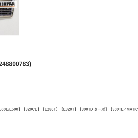
48800783)
500E/E500】【320CE】【E280T】【E320T】【300TD ターボ】【300TE 4MATI