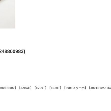
48800983)
500E/E500】【320CE】【E280T】【E320T】【300TD ターボ】【300TE 4MATI