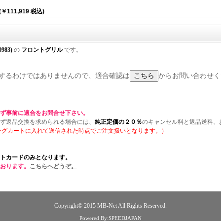
(￥111,919 税込)
0983)
の
フロントグリル
です。
に適合するわけではありませんので、適合確認は
からお問い合わせく
ず事前に適合をお問合せ下さい。
ず返品交換を求められる場合には、
純正定価の２０％
のキャンセル料と返品送料、
ングカートに入れて送信された時点でご注文扱いとなります。）
トカードのみとなります。
おります。
こちらへどうぞ。
Copyright© 2015
MB-Net
All Rights Reserved.
Powered By:SPEEDJAPAN