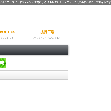
ツのパイオニア「スピードジャパン」運営によるメルセデスベンツファンのための非公式ウェブサイトです
BOUT US
提携工場
ABOUT US
PARTNER FACTORY