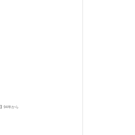
C】
94年から