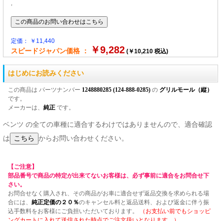
,
定価： ￥11,440
￥9,282
スピードジャパン価格 ：
(￥10,210 税込)
はじめにお読みください
この商品は パーツナンバー
1248880285 (124-888-0285)
の
グリルモール（縦）
です。
メーカーは、
純正
です。
ベンツ の全ての車種に適合するわけではありませんので、適合確認
は
からお問い合わせください。
【ご注意】
部品番号で商品の特定が出来てないお客様は、必ず事前に適合をお問合せ下
さい。
お問合せなく購入され、その商品がお車に適合せず返品交換を求められる場
合には、
純正定価の２０％
のキャンセル料と返品送料、および返金に伴う振
込手数料をお客様にご負担いただいております。
（お支払い前でもショッピ
ングカートに入れて送信された時点でご注文扱いとなります。）