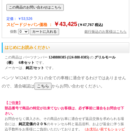
定価： ￥53,526
￥43,425
スピードジャパン価格 ：
(￥47,767 税込)
個数
銀行振込のお客様はこちら
はじめにお読みください
この商品は パーツナンバー
1248880385 (124-888-0385)
の
グリルモール
（横） 6本セット
です。
メーカーは、
純正/セット
です。
ベンツ W124(Eクラス) の全ての車種に適合するわけではありません
ので、適合確認は
からお問い合わせください。
【ご注意】
部品番号で商品の特定が出来てないお客様は、必ず事前に適合をお問合せ下
さい。
お問合せなく購入され、その商品がお車に適合せず返品交換を求められる場
合には、
純正定価の２０％
のキャンセル料と返品送料、および返金に伴う振
込手数料をお客様にご負担いただいております。
（お支払い前でもショッピ