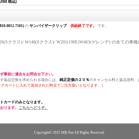
,088 税込)
810-0012-7101)
の
サンバイザークリップ
供給終了です。
です。
 W126(Sクラス)/ W140(Sクラス)/ W201(190E)W463(ゲレンデ
。
ず事前に適合をお問合せ下さい。
ず返品交換を求められる場合には、
純正定価の２０％
のキャンセル料と返品送料、
ングカートに入れて送信された時点でご注文扱いとなります。）
トカードのみとなります。
おります。
こちらへどうぞ。
Copyright© 2015
MB-Net
All Rights Reserved.