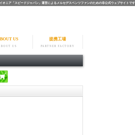
ツのパイオニア「スピードジャパン」運営によるメルセデスベンツファンのための非公式ウェブサイトです
BOUT US
提携工場
ABOUT US
PARTNER FACTORY