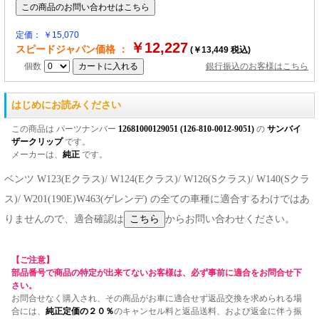
定価： ￥15,070
￥12,227
スピードジャパン価格 ：
(￥13,449 税込)
個数
銀行振込のお客様はこちら
はじめにお読みください
この商品は パーツナンバー
12681000129051 (126-810-0012-9051)
の
サンバイ
ザークリップ
です。
メーカーは、
純正
です。
ベンツ W123(Eクラス)/ W124(Eクラス)/ W126(Sクラス)/ W140(Sクラ
ス)/ W201(190E)W463(ゲレンデ) の全ての車種に適合するわけではあ
りませんので、適合確認は
からお問い合わせください。
【ご注意】
部品番号で商品の特定が出来てないお客様は、必ず事前に適合をお問合せ下
さい。
お問合せなく購入され、その商品がお車に適合せず返品交換を求められる場
合には、
純正定価の２０％
のキャンセル料と返品送料、および返金に伴う振