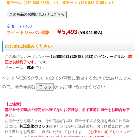
縦モール（126-888-0385）ｘ1、横モール（116-888-0185）ｘ6
,
定価： ￥7,458
￥5,493
スピードジャパン価格 ：
(￥6,042 税込)
はじめにお読みください
この商品は パーツナンバー
1268880423 (126-888-0423)
の
インナーグリル
純
正は供給終了です。
です。
メーカーは、
純正
です。
ベンツ W126(Sクラス) の全ての車種に適合するわけではありません
ので、適合確認は
からお問い合わせください。
【ご注意】
部品番号で商品の特定が出来てないお客様は、必ず事前に適合をお問合せ下
さい。
お問合せなく購入され、その商品がお車に適合せず返品交換を求められる場
合には、
純正定価の２０％
のキャンセル料と返品送料、および返金に伴う振
込手数料をお客様にご負担いただいております。
（お支払い前でもショッピ