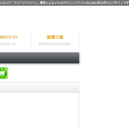
ツのパイオニア「スピードジャパン」運営によるメルセデスベンツファンのための非公式ウェブサイトです
BOUT US
提携工場
ABOUT US
PARTNER FACTORY