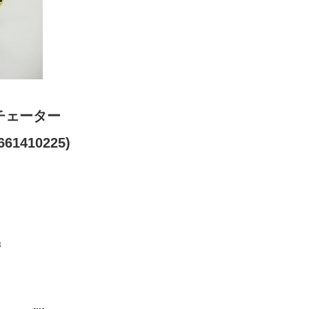
チェーター
61410225)
3