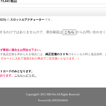
73,443 税込)
0225)
の
スロットルアクチェーター
です。
に適合するわけではありませんので、適合確認は
からお問い合わせく
ず事前に適合をお問合せ下さい。
ず返品交換を求められる場合には、
純正定価の２０％
のキャンセル料と返品送料、
ングカートに入れて送信された時点でご注文扱いとなります。）
トカードのみとなります。
おります。
こちらへどうぞ。
Copyright© 2015
MB-Net
All Rights Reserved.
Powered By:SPEEDJAPAN