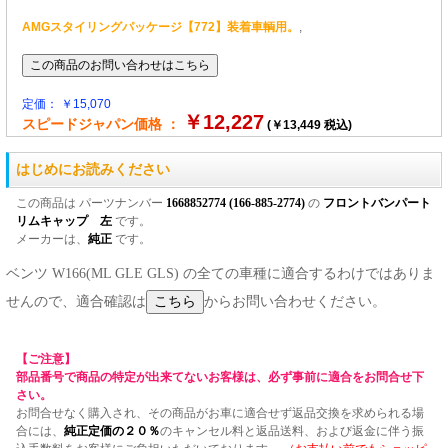
AMGスタイリングパッケージ【772】装着車輌用。
,
定価： ￥15,070
￥12,227
スピードジャパン価格 ：
(￥13,449 税込)
はじめにお読みください
この商品は パーツナンバー
1668852774 (166-885-2774)
の
フロントバンパート
リムキャップ 左
です。
メーカーは、
純正
です。
ベンツ W166(ML GLE GLS) の全ての車種に適合するわけではありま
せんので、適合確認は
からお問い合わせください。
【ご注意】
部品番号で商品の特定が出来てないお客様は、必ず事前に適合をお問合せ下
さい。
お問合せなく購入され、その商品がお車に適合せず返品交換を求められる場
合には、
純正定価の２０％
のキャンセル料と返品送料、および返金に伴う振