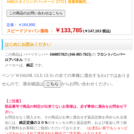
AMGスタイリングパッケージ【772】装着車輌用。
,
定価： ￥164,890
￥133,785
スピードジャパン価格 ：
(￥147,163 税込)
はじめにお読みください
この商品は パーツナンバー
1668857825 (166-885-7825)
の
フロントバンパー
ロアパネル
です。
メーカーは、
純正
です。
ベンツ W166(ML GLE GLS) の全ての車種に適合するわけではありま
せんので、適合確認は
からお問い合わせください。
【ご注意】
部品番号で商品の特定が出来てないお客様は、必ず事前に適合をお問合せ下
さい。
お問合せなく購入され、その商品がお車に適合せず返品交換を求められる場
合には、
純正定価の２０％
のキャンセル料と返品送料、および返金に伴う振
込手数料をお客様にご負担いただいております。
（お支払い前でもショッピ
ングカートに入れて送信された時点でご注文扱いとなります。）