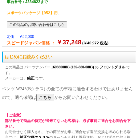
車台番号：J384822まで
スポーツパッケージ【952】用
,
定価： ￥52,030
￥37,248
スピードジャパン価格 ：
(￥40,972 税込)
はじめにお読みください
この商品は パーツナンバー
1698800883 (169-880-0883)
の
フロントグリル
で
す。
メーカーは、
純正
です。
ベンツ W245(Bクラス) の全ての車種に適合するわけではありません
ので、適合確認は
からお問い合わせください。
【ご注意】
部品番号で商品の特定が出来てないお客様は、必ず事前に適合をお問合せ下
さい。
お問合せなく購入され、その商品がお車に適合せず返品交換を求められる場
合には、
純正定価の２０％
のキャンセル料と返品送料、および返金に伴う振