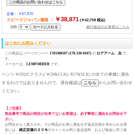
定価： ￥67,870
￥38,871
スピードジャパン価格 ：
(￥42,758 税込)
個数
銀行振込のお客様はこちら
はじめにお読みください
この商品は パーツナンバー
1703300107 (170-330-0107)
の
ロアアーム 左
で
す。
メーカーは、
LEMFORDER
です。
ベンツ W202(Cクラス)/ W208(CLK)/ R170(SLK) の全ての車種に適合
するわけではありませんので、適合確認は
からお問い合わせ
ください。
【ご注意】
部品番号で商品の特定が出来てないお客様は、必ず事前に適合をお問合せ下
さい。
お問合せなく購入され、その商品がお車に適合せず返品交換を求められる場
合には、
純正定価の２０％
のキャンセル料と返品送料、および返金に伴う振