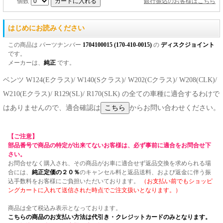
個数
銀行振込のお客様はこちら
はじめにお読みください
この商品は パーツナンバー
1704100015 (170-410-0015)
の
ディスクジョイント
です。
メーカーは、
純正
です。
ベンツ W124(Eクラス)/ W140(Sクラス)/ W202(Cクラス)/ W208(CLK)/
W210(Eクラス)/ R129(SL)/ R170(SLK) の全ての車種に適合するわけで
はありませんので、適合確認は
からお問い合わせください。
【ご注意】
部品番号で商品の特定が出来てないお客様は、必ず事前に適合をお問合せ下
さい。
お問合せなく購入され、その商品がお車に適合せず返品交換を求められる場
合には、
純正定価の２０％
のキャンセル料と返品送料、および返金に伴う振
込手数料をお客様にご負担いただいております。
（お支払い前でもショッピ
ングカートに入れて送信された時点でご注文扱いとなります。）
商品は全て税込み表示となっております。
こちらの商品のお支払い方法は代引き・クレジットカードのみとなります。