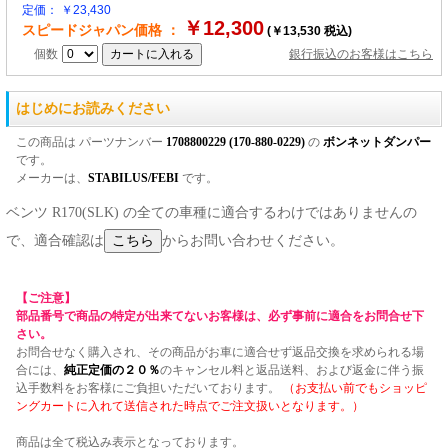
定価： ￥23,430
￥12,300
スピードジャパン価格 ：
(￥13,530 税込)
個数
銀行振込のお客様はこちら
はじめにお読みください
この商品は パーツナンバー
1708800229 (170-880-0229)
の
ボンネットダンパー
です。
メーカーは、
STABILUS/FEBI
です。
ベンツ R170(SLK) の全ての車種に適合するわけではありませんの
で、適合確認は
からお問い合わせください。
【ご注意】
部品番号で商品の特定が出来てないお客様は、必ず事前に適合をお問合せ下
さい。
お問合せなく購入され、その商品がお車に適合せず返品交換を求められる場
合には、
純正定価の２０％
のキャンセル料と返品送料、および返金に伴う振
込手数料をお客様にご負担いただいております。
（お支払い前でもショッピ
ングカートに入れて送信された時点でご注文扱いとなります。）
商品は全て税込み表示となっております。