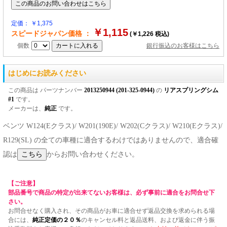
定価： ￥1,375
￥1,115
スピードジャパン価格 ：
(￥1,226 税込)
個数
銀行振込のお客様はこちら
はじめにお読みください
この商品は パーツナンバー
2013250944 (201-325-0944)
の
リアスプリングシム
#1
です。
メーカーは、
純正
です。
ベンツ W124(Eクラス)/ W201(190E)/ W202(Cクラス)/ W210(Eクラス)/
R129(SL) の全ての車種に適合するわけではありませんので、適合確
認は
からお問い合わせください。
【ご注意】
部品番号で商品の特定が出来てないお客様は、必ず事前に適合をお問合せ下
さい。
お問合せなく購入され、その商品がお車に適合せず返品交換を求められる場
合には、
純正定価の２０％
のキャンセル料と返品送料、および返金に伴う振