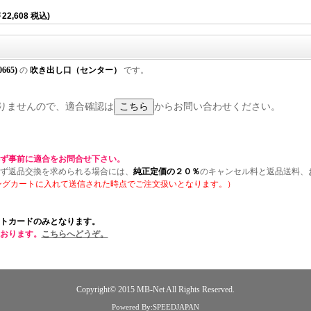
22,608 税込)
0665)
の
吹き出し口（センター）
です。
りませんので、適合確認は
からお問い合わせください。
ず事前に適合をお問合せ下さい。
ず返品交換を求められる場合には、
純正定価の２０％
のキャンセル料と返品送料、
ングカートに入れて送信された時点でご注文扱いとなります。）
トカードのみとなります。
おります。
こちらへどうぞ。
Copyright© 2015
MB-Net
All Rights Reserved.
Powered By:SPEEDJAPAN