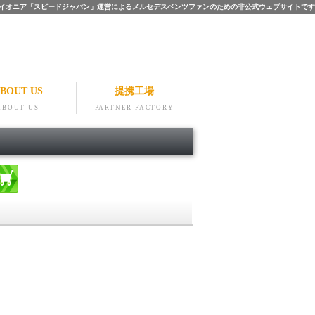
ツのパイオニア「スピードジャパン」運営によるメルセデスベンツファンのための非公式ウェブサイトです
BOUT US
提携工場
ABOUT US
PARTNER FACTORY