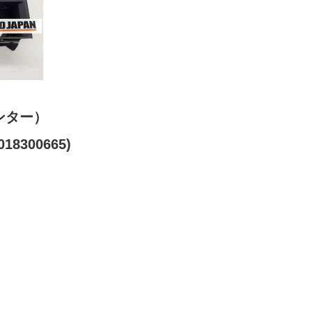
ンター）
18300665)