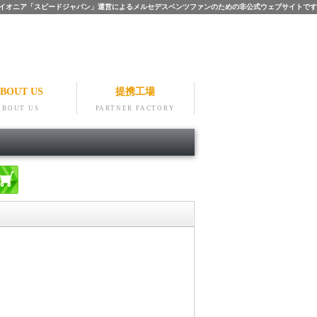
ツのパイオニア「スピードジャパン」運営によるメルセデスベンツファンのための非公式ウェブサイトです
BOUT US
提携工場
ABOUT US
PARTNER FACTORY