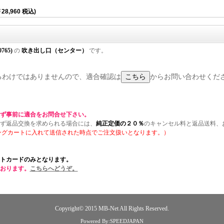
28,960 税込)
0765)
の
吹き出し口（センター）
です。
適合するわけではありませんので、適合確認は
からお問い合わせくだ
ず事前に適合をお問合せ下さい。
ず返品交換を求められる場合には、
純正定価の２０％
のキャンセル料と返品送料、
ングカートに入れて送信された時点でご注文扱いとなります。）
トカードのみとなります。
おります。
こちらへどうぞ。
Copyright© 2015
MB-Net
All Rights Reserved.
Powered By:SPEEDJAPAN