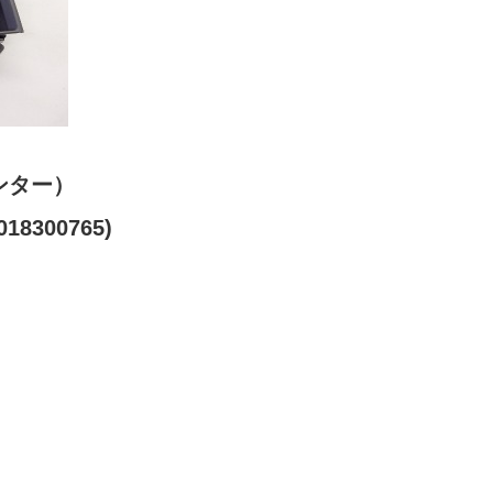
ンター）
18300765)