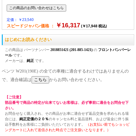
定価： ￥23,540
￥16,317
スピードジャパン価格 ：
(￥17,948 税込)
はじめにお読みください
この商品は パーツナンバー
2018851421 (201-885-1421)
の
フロントバンパーレ
ール
です。
メーカーは、
純正
です。
ベンツ W201(190E) の全ての車種に適合するわけではありませんの
で、適合確認は
からお問い合わせください。
【ご注意】
部品番号で商品の特定が出来てないお客様は、必ず事前に適合をお問合せ下
さい。
お問合せなく購入され、その商品がお車に適合せず返品交換を求められる場
合には、
純正定価の２０％
のキャンセル料と返品送料、および返金に伴う振
込手数料をお客様にご負担いただいております。
（お支払い前でもショッピ
ングカートに入れて送信された時点でご注文扱いとなります。）