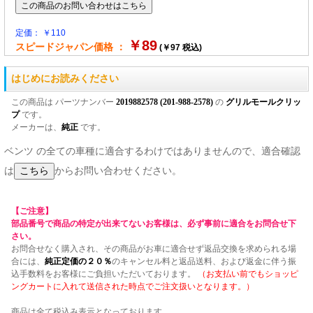
定価： ￥110
￥89
スピードジャパン価格 ：
(￥97 税込)
はじめにお読みください
この商品は パーツナンバー
2019882578 (201-988-2578)
の
グリルモールクリッ
プ
です。
メーカーは、
純正
です。
ベンツ の全ての車種に適合するわけではありませんので、適合確認
は
からお問い合わせください。
【ご注意】
部品番号で商品の特定が出来てないお客様は、必ず事前に適合をお問合せ下
さい。
お問合せなく購入され、その商品がお車に適合せず返品交換を求められる場
合には、
純正定価の２０％
のキャンセル料と返品送料、および返金に伴う振
込手数料をお客様にご負担いただいております。
（お支払い前でもショッピ
ングカートに入れて送信された時点でご注文扱いとなります。）
商品は全て税込み表示となっております。