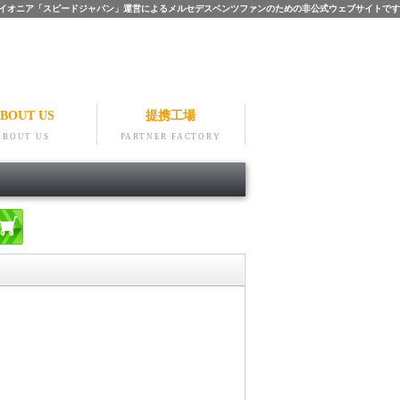
ツのパイオニア「スピードジャパン」運営によるメルセデスベンツファンのための非公式ウェブサイトです
BOUT US
提携工場
ABOUT US
PARTNER FACTORY