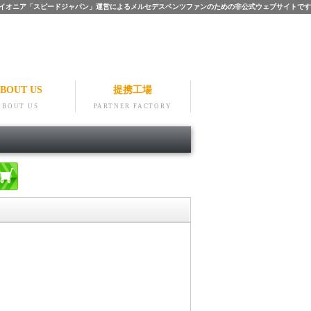
ツのパイオニア「スピードジャパン」運営によるメルセデスベンツファンのための非公式ウェブサイトです
BOUT US
提携工場
ABOUT US
PARTNER FACTORY