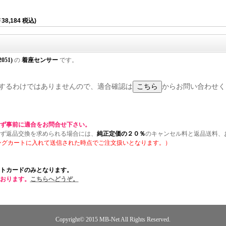
38,184 税込)
2051)
の
着座センサー
です。
に適合するわけではありませんので、適合確認は
からお問い合わせく
ず事前に適合をお問合せ下さい。
ず返品交換を求められる場合には、
純正定価の２０％
のキャンセル料と返品送料、
ングカートに入れて送信された時点でご注文扱いとなります。）
トカードのみとなります。
おります。
こちらへどうぞ。
Copyright© 2015
MB-Net
All Rights Reserved.