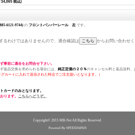
34,065 税込)
885-6121-9744)
の
フロントバンパーレール 左
です。
に適合するわけではありませんので、適合確認は
からお問い合わせく
ず事前に適合をお問合せ下さい。
ず返品交換を求められる場合には、
純正定価の２０％
のキャンセル料と返品送料、
ングカートに入れて送信された時点でご注文扱いとなります。）
トカードのみとなります。
おります。
こちらへどうぞ。
Copyright© 2015
MB-Net
All Rights Reserved.
Powered By:SPEEDJAPAN