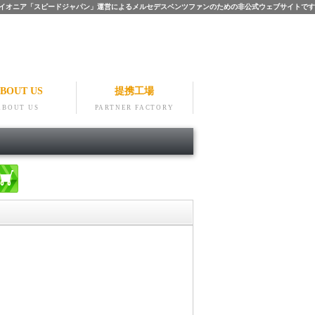
ツのパイオニア「スピードジャパン」運営によるメルセデスベンツファンのための非公式ウェブサイトです
BOUT US
提携工場
ABOUT US
PARTNER FACTORY