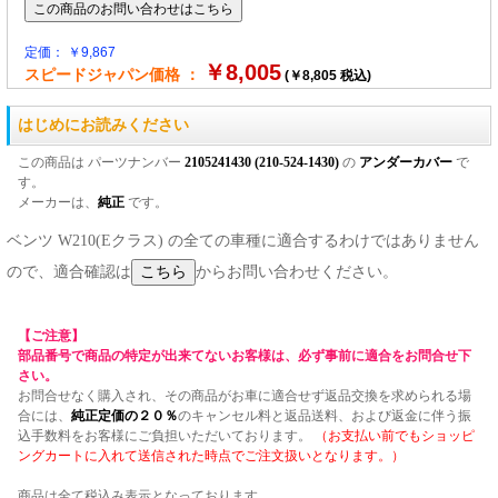
定価： ￥9,867
￥8,005
スピードジャパン価格 ：
(￥8,805 税込)
はじめにお読みください
この商品は パーツナンバー
2105241430 (210-524-1430)
の
アンダーカバー
で
す。
メーカーは、
純正
です。
ベンツ W210(Eクラス) の全ての車種に適合するわけではありません
ので、適合確認は
からお問い合わせください。
【ご注意】
部品番号で商品の特定が出来てないお客様は、必ず事前に適合をお問合せ下
さい。
お問合せなく購入され、その商品がお車に適合せず返品交換を求められる場
合には、
純正定価の２０％
のキャンセル料と返品送料、および返金に伴う振
込手数料をお客様にご負担いただいております。
（お支払い前でもショッピ
ングカートに入れて送信された時点でご注文扱いとなります。）
商品は全て税込み表示となっております。