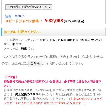
定価： ￥38,610
￥32,063
スピードジャパン価格 ：
(￥35,269 税込)
はじめにお読みください
この商品は パーツナンバー
21081014107D04 (210-810-1410-7D04)
の
サンバイ
ザー 右
です。
メーカーは、
純正
です。
ベンツ W210(Eクラス) の全ての車種に適合するわけではありません
ので、適合確認は
からお問い合わせください。
【ご注意】
部品番号で商品の特定が出来てないお客様は、必ず事前に適合をお問合せ下
さい。
お問合せなく購入され、その商品がお車に適合せず返品交換を求められる場
合には、
純正定価の２０％
のキャンセル料と返品送料、および返金に伴う振
込手数料をお客様にご負担いただいております。
（お支払い前でもショッピ
ングカートに入れて送信された時点でご注文扱いとなります。）