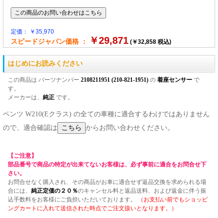
定価： ￥35,970
￥29,871
スピードジャパン価格 ：
(￥32,858 税込)
はじめにお読みください
この商品は パーツナンバー
2108211951 (210-821-1951)
の
着座センサー
で
す。
メーカーは、
純正
です。
ベンツ W210(Eクラス) の全ての車種に適合するわけではありません
ので、適合確認は
からお問い合わせください。
【ご注意】
部品番号で商品の特定が出来てないお客様は、必ず事前に適合をお問合せ下
さい。
お問合せなく購入され、その商品がお車に適合せず返品交換を求められる場
合には、
純正定価の２０％
のキャンセル料と返品送料、および返金に伴う振
込手数料をお客様にご負担いただいております。
（お支払い前でもショッピ
ングカートに入れて送信された時点でご注文扱いとなります。）