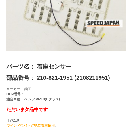
パーツ名： 着座センサー
部品番号： 210-821-1951 (2108211951)
メーカー：
純正
OEM番号：
適合車種： ベンツ W210(Eクラス)
ただいま欠品中です
【W210】
ウインドウバッグ非装着車輌用
,