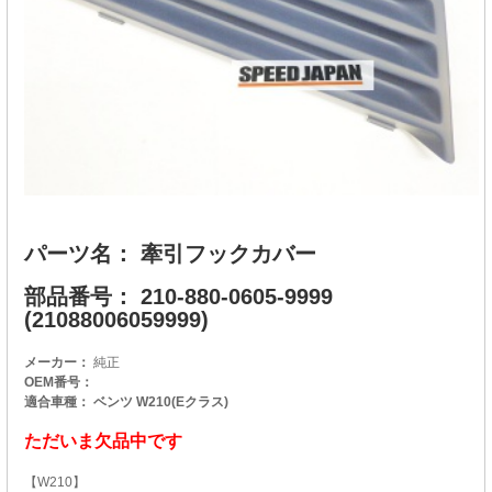
パーツ名： 牽引フックカバー
部品番号： 210-880-0605-9999
(21088006059999)
メーカー：
純正
OEM番号：
適合車種： ベンツ W210(Eクラス)
ただいま欠品中です
【W210】