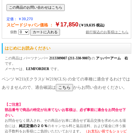
定価： ￥39,270
￥17,850
スピードジャパン価格 ：
(￥19,635 税込)
個数
銀行振込のお客様はこちら
はじめにお読みください
この商品は パーツナンバー
2113309007 (211-330-9007)
の
アッパーアーム 右
です。
メーカーは、
LEMFORDER
です。
ベンツ W211(Eクラス)/ W219(CLS) の全ての車種に適合するわけでは
ありませんので、適合確認は
からお問い合わせください。
【ご注意】
部品番号で商品の特定が出来てないお客様は、必ず事前に適合をお問合せ下
さい。
お問合せなく購入され、その商品がお車に適合せず返品交換を求められる場
合には、
純正定価の２０％
のキャンセル料と返品送料、および返金に伴う振
込手数料をお客様にご負担いただいております。
（お支払い前でもショッピ