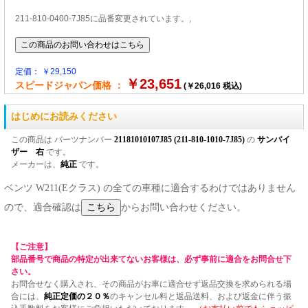
211-810-0400-7J85に品番変更されています。,
定価： ￥29,150
￥23,651
スピードジャパン価格 ：
(￥26,016 税込)
はじめにお読みください
この商品は パーツナンバー
21181010107J85 (211-810-1010-7J85)
の
サンバイ
ザー 右
です。
メーカーは、
純正
です。
ベンツ W211(Eクラス) の全ての車種に適合するわけではありません
ので、適合確認は
からお問い合わせください。
【ご注意】
部品番号で商品の特定が出来てないお客様は、必ず事前に適合をお問合せ下
さい。
お問合せなく購入され、その商品がお車に適合せず返品交換を求められる場
合には、
純正定価の２０％
のキャンセル料と返品送料、および返金に伴う振