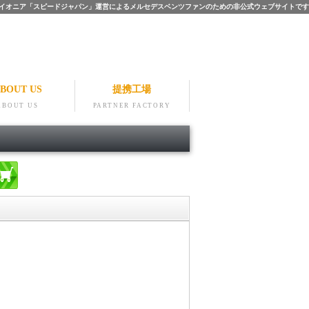
ツのパイオニア「スピードジャパン」運営によるメルセデスベンツファンのための非公式ウェブサイトです
BOUT US
提携工場
ABOUT US
PARTNER FACTORY