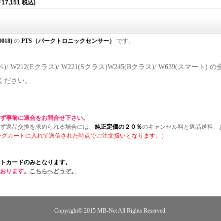
17,151 税込)
0018)
の
PTS（パークトロニックセンサー）
です。
ーペ)/ W212(Eクラス)/ W221(Sクラス)W245(Bクラス)/ W639(
ください。
ず事前に適合をお問合せ下さい。
ず返品交換を求められる場合には、
純正定価の２０％
のキャンセル料と返品送料、
ングカートに入れて送信された時点でご注文扱いとなります。）
トカードのみとなります。
おります。
こちらへどうぞ。
Copyright© 2015
MB-Net
All Rights Reserved.