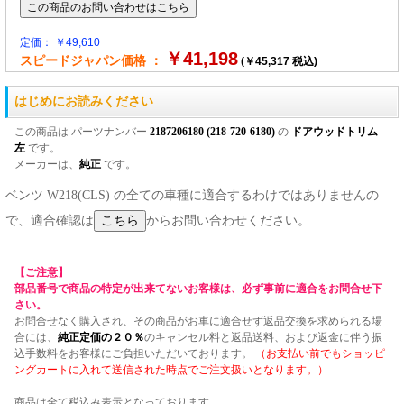
定価： ￥49,610
￥41,198
スピードジャパン価格 ：
(￥45,317 税込)
はじめにお読みください
この商品は パーツナンバー
2187206180 (218-720-6180)
の
ドアウッドトリム
左
です。
メーカーは、
純正
です。
ベンツ W218(CLS) の全ての車種に適合するわけではありませんの
で、適合確認は
からお問い合わせください。
【ご注意】
部品番号で商品の特定が出来てないお客様は、必ず事前に適合をお問合せ下
さい。
お問合せなく購入され、その商品がお車に適合せず返品交換を求められる場
合には、
純正定価の２０％
のキャンセル料と返品送料、および返金に伴う振
込手数料をお客様にご負担いただいております。
（お支払い前でもショッピ
ングカートに入れて送信された時点でご注文扱いとなります。）
商品は全て税込み表示となっております。