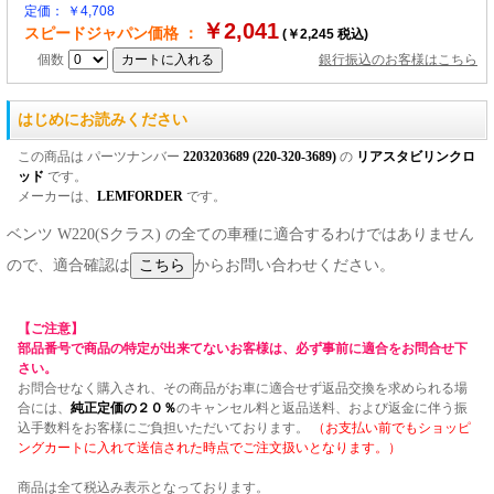
定価： ￥4,708
￥2,041
スピードジャパン価格 ：
(￥2,245 税込)
個数
銀行振込のお客様はこちら
はじめにお読みください
この商品は パーツナンバー
2203203689 (220-320-3689)
の
リアスタビリンクロ
ッド
です。
メーカーは、
LEMFORDER
です。
ベンツ W220(Sクラス) の全ての車種に適合するわけではありません
ので、適合確認は
からお問い合わせください。
【ご注意】
部品番号で商品の特定が出来てないお客様は、必ず事前に適合をお問合せ下
さい。
お問合せなく購入され、その商品がお車に適合せず返品交換を求められる場
合には、
純正定価の２０％
のキャンセル料と返品送料、および返金に伴う振
込手数料をお客様にご負担いただいております。
（お支払い前でもショッピ
ングカートに入れて送信された時点でご注文扱いとなります。）
商品は全て税込み表示となっております。