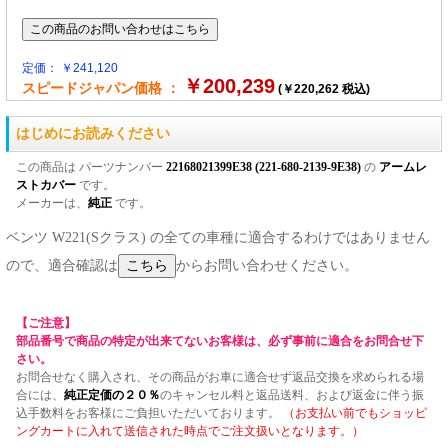
定価： ￥241,120
￥200,239
スピードジャパン価格 ：
(￥220,262 税込)
はじめにお読みください
この商品は パーツナンバー
22168021399E38 (221-680-2139-9E38)
の
アームレ
ストカバー
です。
メーカーは、
純正
です。
ベンツ W221(Sクラス) の全ての車種に適合するわけではありません
ので、適合確認は
からお問い合わせください。
【ご注意】
部品番号で商品の特定が出来てないお客様は、必ず事前に適合をお問合せ下
さい。
お問合せなく購入され、その商品がお車に適合せず返品交換を求められる場
合には、
純正定価の２０％
のキャンセル料と返品送料、および返金に伴う振
込手数料をお客様にご負担いただいております。
（お支払い前でもショッピ
ングカートに入れて送信された時点でご注文扱いとなります。）