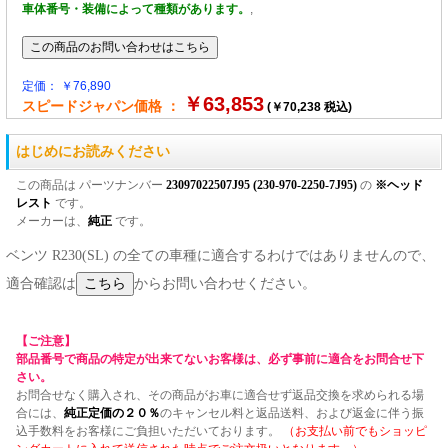
車体番号・装備によって種類があります。
,
定価： ￥76,890
￥63,853
スピードジャパン価格 ：
(￥70,238 税込)
はじめにお読みください
この商品は パーツナンバー
23097022507J95 (230-970-2250-7J95)
の
※ヘッド
レスト
です。
メーカーは、
純正
です。
ベンツ R230(SL) の全ての車種に適合するわけではありませんので、
適合確認は
からお問い合わせください。
【ご注意】
部品番号で商品の特定が出来てないお客様は、必ず事前に適合をお問合せ下
さい。
お問合せなく購入され、その商品がお車に適合せず返品交換を求められる場
合には、
純正定価の２０％
のキャンセル料と返品送料、および返金に伴う振
込手数料をお客様にご負担いただいております。
（お支払い前でもショッピ