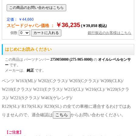
定価： ￥44,660
￥36,235
スピードジャパン価格 ：
(￥39,858 税込)
個数
銀行振込のお客様はこちら
はじめにお読みください
この商品は パーツナンバー
2759050000 (275-905-0000)
の
オイルレベルセンサ
ー
です。
メーカーは、
純正
です。
ベンツ W163(ML)/ W202(Cクラス)/ W203(Cクラス)/ W208(CLK)/
W210(Eクラス)/ W211(Eクラス)/ W215(CL)/ W216(CL)/ W220(Sクラ
ス)/ W221(Sクラス)/ W463(ゲレンデ)/
R129(SL)/ R170(SLK)/ R230(SL) の全ての車種に適合するわけではあ
りませんので、適合確認は
からお問い合わせください。
【ご注意】