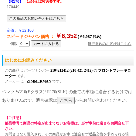
【R170】
1台分は2枚必要です。
170449
定価： ￥12,100
￥6,352
スピードジャパン価格 ：
(￥6,987 税込)
個数
銀行振込のお客様はこちら
はじめにお読みください
この商品は パーツナンバー
2104212412 (210-421-2412)
の
フロントブレーキロ
ーター
です。
メーカーは、
ZIMMERMAN
です。
ベンツ W210(Eクラス)/ R170(SLK) の全ての車種に適合するわけでは
ありませんので、適合確認は
からお問い合わせください。
【ご注意】
部品番号で商品の特定が出来てないお客様は、必ず事前に適合をお問合せ下
さい。
お問合せなく購入され、その商品がお車に適合せず返品交換を求められる場