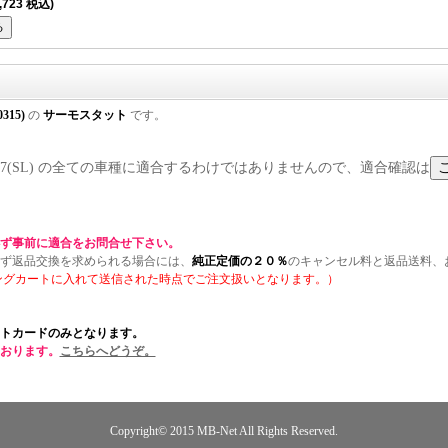
,723 税込)
0315)
の
サーモスタット
です。
)/ R107(SL) の全ての車種に適合するわけではありませんので、適合確認は
ず事前に適合をお問合せ下さい。
ず返品交換を求められる場合には、
純正定価の２０％
のキャンセル料と返品送料、
ングカートに入れて送信された時点でご注文扱いとなります。）
トカードのみとなります。
おります。
こちらへどうぞ。
Copyright© 2015
MB-Net
All Rights Reserved.