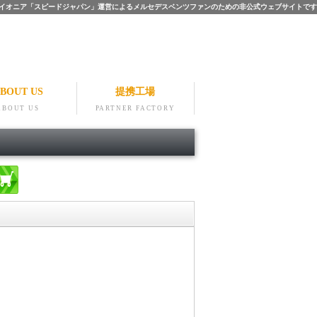
ツのパイオニア「スピードジャパン」運営によるメルセデスベンツファンのための非公式ウェブサイトです
BOUT US
提携工場
ABOUT US
PARTNER FACTORY