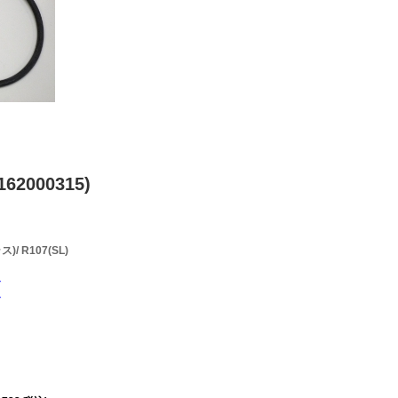
62000315)
/ R107(SL)
で
で